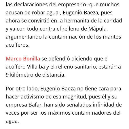
at
c
it
p
a
las declaraciones del empresario -que muchos
s
e
te
y
re
acusan de robar agua-, Eugenio Baeza, pues
A
b
r
Li
ahora se convirtió en la hermanita de la caridad
p
o
n
y va con todo contra el relleno de Mápula,
p
o
k
argumentando la contaminación de los mantos
k
acuíferos.
Marco Bonilla
se defendió diciendo que el
acuífero Villalba y el relleno sanitario, estarán a
9 kilómetro de distancia.
Por otro lado, Eugenio Baeza no tiene cara para
hacer activismo de esa magnitud, pues él y su
empresa Bafar, han sido señalados infinidad de
veces por ser los máximos contaminadores del
agua.