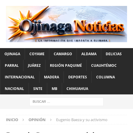
OJINAGA
COYAME
CAMARGO
ALDAMA
DELICIAS
PARRAL
JUÁREZ
REGIÓN PAQUIMÉ
CUAUHTÉMOC
INTERNACIONAL
MADERA
DEPORTES
COLUMNA
NACIONAL
SNTE
MB
CHIHUAHUA
INICIO
OPINIÓN
Eugenio Baeza y su activismo