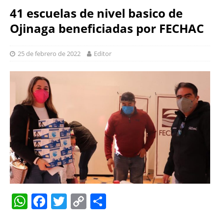
41 escuelas de nivel basico de
Ojinaga beneficiadas por FECHAC
25 de febrero de 2022
Editor
W
F
T
C
S
h
a
w
o
h