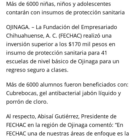
Más de 6000 niñas, niños y adolescentes
at
c
it
p
a
contarán con insumos de protección sanitaria
s
e
te
y
re
A
b
r
Li
OJINAGA. – La Fundación del Empresariado
p
o
n
Chihuahuense, A. C. (FECHAC) realizó una
inversión superior a los $170 mil pesos en
p
o
k
insumo de protección sanitaria para 41
k
escuelas de nivel básico de Ojinaga para un
regreso seguro a clases.
Más de 6000 alumnos fueron beneficiados con:
Cubrebocas, gel antibacterial jabón líquido y
porrón de cloro.
Al respecto, Abisaí Gutiérrez, Presidente de
FECHAC en la región de Ojinaga comentó: “En
FECHAC una de nuestras áreas de enfoque es la