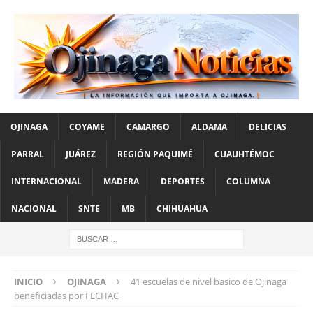
OJINAGA
COYAME
CAMARGO
ALDAMA
DELICIAS
PARRAL
JUÁREZ
REGIÓN PAQUIMÉ
CUAUHTÉMOC
INTERNACIONAL
MADERA
DEPORTES
COLUMNA
NACIONAL
SNTE
MB
CHIHUAHUA
INICIO
OJINAGA
41 escuelas de nivel basico de Ojinaga
beneficiadas por FECHAC