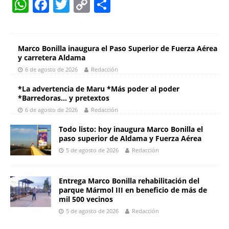
W
F
T
C
S
h
a
w
o
h
at
c
itt
p
ar
s
e
er
y
e
Marco Bonilla inaugura el Paso Superior de Fuerza Aérea
y carretera Aldama
A
b
Li
6 de agosto de 2026
Redacción
p
o
n
*La advertencia de Maru *Más poder al poder
p
o
k
*Barredoras… y pretextos
6 de agosto de 2026
Redacción
k
Todo listo: hoy inaugura Marco Bonilla el
paso superior de Aldama y Fuerza Aérea
5 de agosto de 2026
Redacción
Entrega Marco Bonilla rehabilitación del
parque Mármol III en beneficio de más de
mil 500 vecinos
5 de agosto de 2026
Redacción