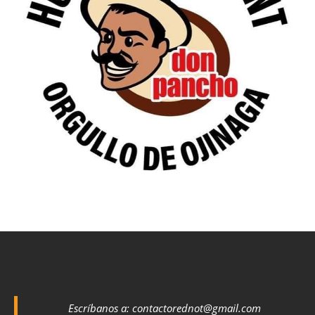
Escríbanos a:
contactorednot@gmail.com