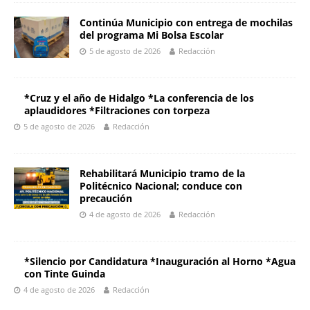
Continúa Municipio con entrega de mochilas
del programa Mi Bolsa Escolar
5 de agosto de 2026
Redacción
*Cruz y el año de Hidalgo *La conferencia de los
aplaudidores *Filtraciones con torpeza
5 de agosto de 2026
Redacción
Rehabilitará Municipio tramo de la
Politécnico Nacional; conduce con
precaución
4 de agosto de 2026
Redacción
*Silencio por Candidatura *Inauguración al Horno *Agua
con Tinte Guinda
4 de agosto de 2026
Redacción