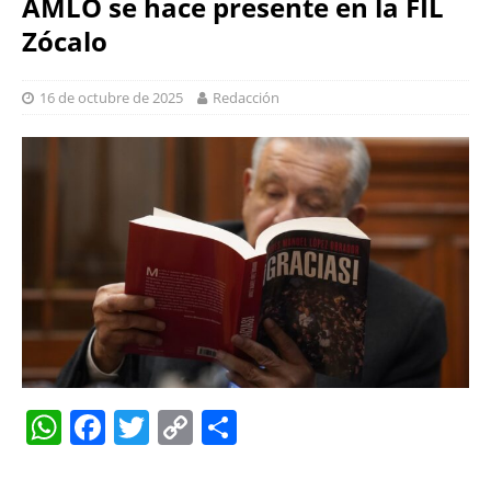
AMLO se hace presente en la FIL
Zócalo
16 de octubre de 2025
Redacción
W
F
T
C
S
h
a
w
o
h