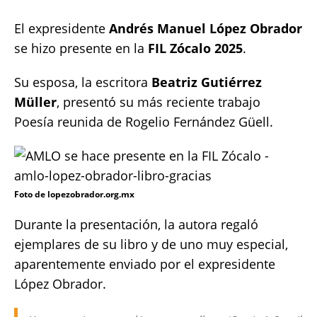
at
c
it
p
a
s
e
te
y
re
El expresidente
Andrés Manuel López Obrador
A
b
r
Li
se hizo presente en la
FIL Zócalo 2025
.
p
o
n
Su esposa, la escritora
Beatriz Gutiérrez
p
o
k
Müller
, presentó su más reciente trabajo
k
Poesía reunida de Rogelio Fernández Güell.
Foto de lopezobrador.org.mx
Durante la presentación, la autora regaló
ejemplares de su libro y de uno muy especial,
aparentemente enviado por el expresidente
López Obrador.