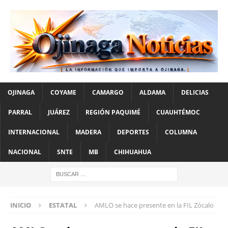
OJINAGA
COYAME
CAMARGO
ALDAMA
DELICIAS
PARRAL
JUÁREZ
REGIÓN PAQUIMÉ
CUAUHTÉMOC
INTERNACIONAL
MADERA
DEPORTES
COLUMNA
NACIONAL
SNTE
MB
CHIHUAHUA
INICIO
ESTATAL
AMLO se hace presente en la FIL Zócalo