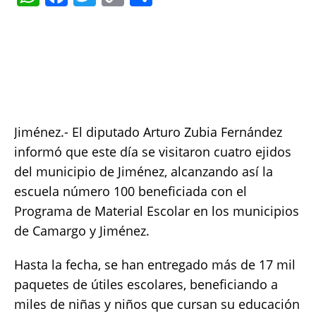
h
a
w
o
h
at
c
it
p
a
s
e
te
y
re
A
b
r
Li
p
o
n
p
o
k
Jiménez.- El diputado Arturo Zubia Fernández
k
informó que este día se visitaron cuatro ejidos
del municipio de Jiménez, alcanzando así la
escuela número 100 beneficiada con el
Programa de Material Escolar en los municipios
de Camargo y Jiménez.
Hasta la fecha, se han entregado más de 17 mil
paquetes de útiles escolares, beneficiando a
miles de niñas y niños que cursan su educación