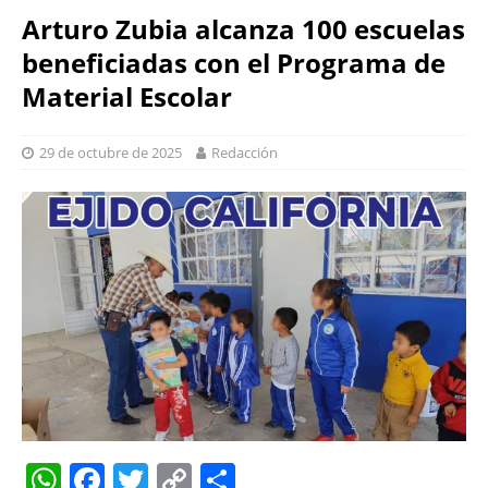
Arturo Zubia alcanza 100 escuelas
beneficiadas con el Programa de
Material Escolar
29 de octubre de 2025
Redacción
W
F
T
C
S