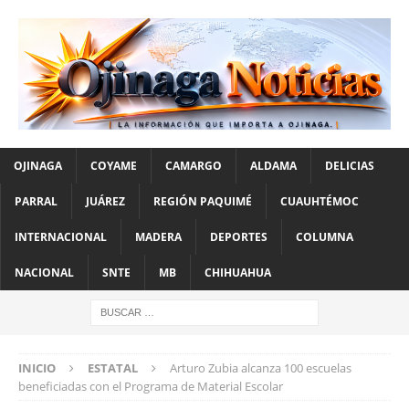
OJINAGA
COYAME
CAMARGO
ALDAMA
DELICIAS
PARRAL
JUÁREZ
REGIÓN PAQUIMÉ
CUAUHTÉMOC
INTERNACIONAL
MADERA
DEPORTES
COLUMNA
NACIONAL
SNTE
MB
CHIHUAHUA
INICIO
ESTATAL
Arturo Zubia alcanza 100 escuelas
beneficiadas con el Programa de Material Escolar