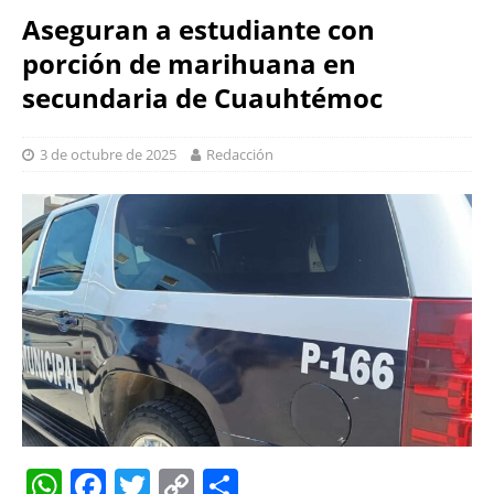
Aseguran a estudiante con
porción de marihuana en
secundaria de Cuauhtémoc
3 de octubre de 2025
Redacción
W
F
T
C
S