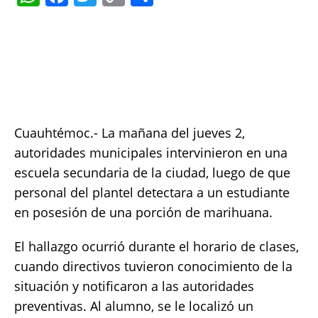
h
a
w
o
h
at
c
it
p
a
s
e
te
y
re
A
b
r
Li
p
o
n
p
o
k
Cuauhtémoc.- La mañana del jueves 2,
k
autoridades municipales intervinieron en una
escuela secundaria de la ciudad, luego de que
personal del plantel detectara a un estudiante
en posesión de una porción de marihuana.
El hallazgo ocurrió durante el horario de clases,
cuando directivos tuvieron conocimiento de la
situación y notificaron a las autoridades
preventivas. Al alumno, se le localizó un