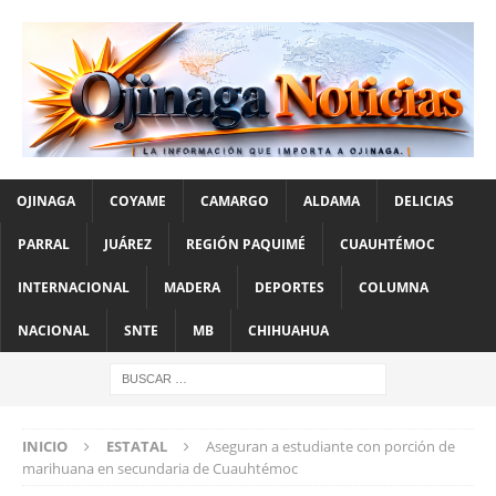
OJINAGA
COYAME
CAMARGO
ALDAMA
DELICIAS
PARRAL
JUÁREZ
REGIÓN PAQUIMÉ
CUAUHTÉMOC
INTERNACIONAL
MADERA
DEPORTES
COLUMNA
NACIONAL
SNTE
MB
CHIHUAHUA
INICIO
ESTATAL
Aseguran a estudiante con porción de
marihuana en secundaria de Cuauhtémoc