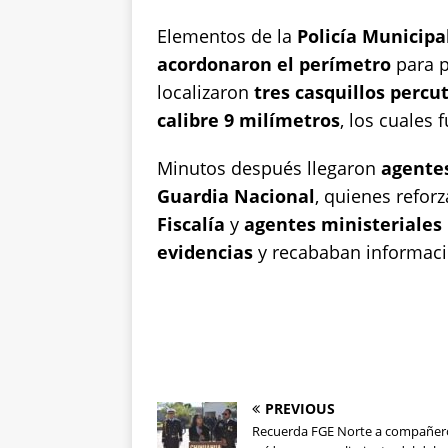
Elementos de la
Policía Municipa
acordonaron el perímetro
para p
localizaron
tres casquillos percu
calibre 9 milímetros
, los cuales
Minutos después llegaron
agentes
Guardia Nacional
, quienes refor
Fiscalía
y
agentes ministeriales
evidencias
y recababan informació
PREVIOUS
Recuerda FGE Norte a compañer