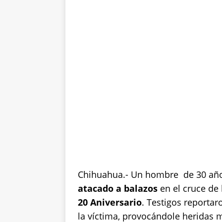
k
Chihuahua.- Un hombre de 30 a
atacado a balazos
en el cruce de 
20 Aniversario
. Testigos reporta
la víctima, provocándole heridas m