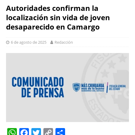
Autoridades confirman la
localización sin vida de joven
desaparecido en Camargo
6 de agosto de 2025
Redacción
W
F
T
C
S