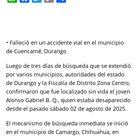
h
a
w
o
h
at
c
it
p
a
s
e
te
y
re
A
b
r
Li
• Falleció en un accidente vial en el municipio
p
o
n
de Cuencamé, Durango
p
o
k
k
Luego de tres días de búsqueda que se extendió
por varios municipios, autoridades del estado
de Durango y la Fiscalía de Distrito Zona Centro,
confirmaron que fue localizado sin vida el joven
Alonso Gabriel B. Q., quien estaba desaparecido
desde el pasado sábado 02 de agosto de 2025.
El mecanismo de búsqueda inmediata se inició
en el municipio de Camargo, Chihuahua, en