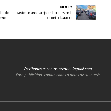
NEXT
los de
Detienen una pareja de ladrones en la
ernes
colonia El Saucito
Escríbanos a:
contactorednot@gmail.com
Para publicidad, comunicados o notas de su interés