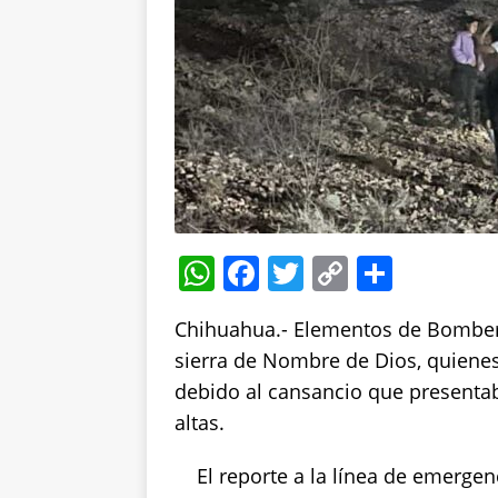
W
F
T
C
S
h
a
w
o
h
Chihuahua.- Elementos de Bomberos
at
c
it
p
a
sierra de Nombre de Dios, quienes 
s
e
te
y
re
debido al cansancio que presenta
A
b
r
Li
altas.
p
o
n
El reporte a la línea de emerge
p
o
k