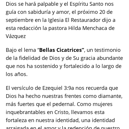
Dios se hará palpable y el Espíritu Santo nos
p
o
k
guía con sabiduría y amor, el próximo 20 de
k
septiembre en la Iglesia El Restaurador dijo a
esta redacción la pastora Hilda Menchaca de
Vázquez
Bajo el lema “
Bellas
Cicatrices”
, un testimonio
de la fidelidad de Dios y de Su gracia abundante
que nos ha sostenido y fortalecido a lo largo de
los años.
El versículo de Ezequiel 3:9a nos recuerda que
Dios ha hecho nuestras frentes como diamante,
más fuertes que el pedernal. Como mujeres
inquebrantables en Cristo, llevamos esta
fortaleza en nuestra identidad, una identidad
arraigada en el amor y la redención de nuestro