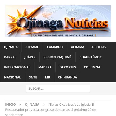
OJINAGA
COYAME
CAMARGO
ALDAMA
DELICIAS
PARRAL
JUÁREZ
REGIÓN PAQUIMÉ
CUAUHTÉMOC
INTERNACIONAL
MADERA
DEPORTES
COLUMNA
NACIONAL
SNTE
MB
CHIHUAHUA
INICIO
OJINAGA
“Bellas Cicatrices”: La Iglesia El
Restaurador proyecta congreso de damas el próximo 20 de
septiembre