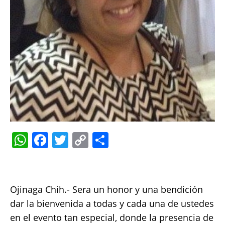
W
F
T
C
S
h
a
w
o
h
at
c
it
p
a
s
e
te
y
re
Ojinaga Chih.- Sera un honor y una bendición
A
b
r
Li
dar la bienvenida a todas y cada una de ustedes
p
o
n
en el evento tan especial, donde la presencia de