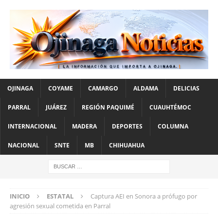
OJINAGA
COYAME
CAMARGO
ALDAMA
DELICIAS
PARRAL
JUÁREZ
REGIÓN PAQUIMÉ
CUAUHTÉMOC
INTERNACIONAL
MADERA
DEPORTES
COLUMNA
NACIONAL
SNTE
MB
CHIHUAHUA
INICIO
ESTATAL
Captura AEI en Sonora a prófugo por
agresión sexual cometida en Parral