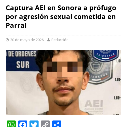
Captura AEI en Sonora a prófugo
por agresión sexual cometida en
Parral
30 de mayo de 2026
Redacción
W
F
T
C
S