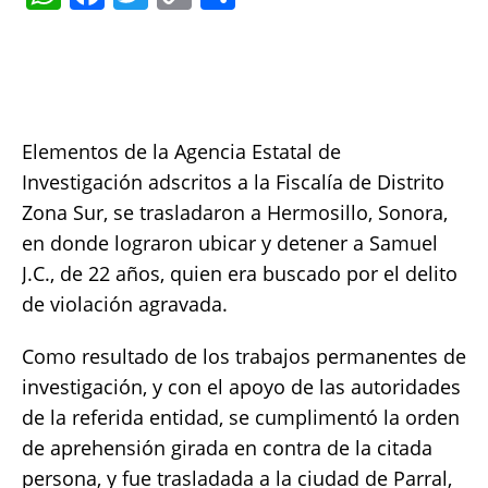
h
a
w
o
h
at
c
it
p
a
s
e
te
y
re
A
b
r
Li
Elementos de la Agencia Estatal de
p
o
n
Investigación adscritos a la Fiscalía de Distrito
p
o
k
Zona Sur, se trasladaron a Hermosillo, Sonora,
k
en donde lograron ubicar y detener a Samuel
J.C., de 22 años, quien era buscado por el delito
de violación agravada.
Como resultado de los trabajos permanentes de
investigación, y con el apoyo de las autoridades
de la referida entidad, se cumplimentó la orden
de aprehensión girada en contra de la citada
persona, y fue trasladada a la ciudad de Parral,