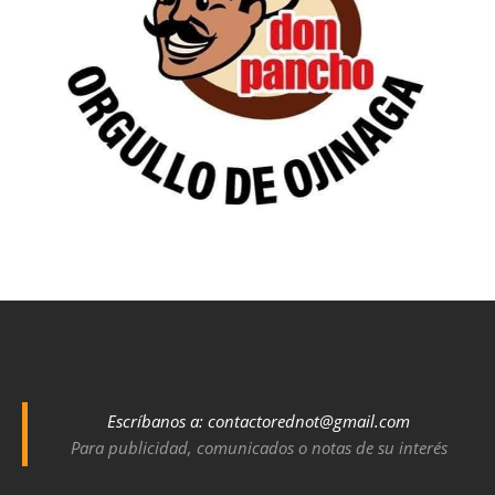
Escríbanos a:
contactorednot@gmail.com
Para publicidad, comunicados o notas de su interés