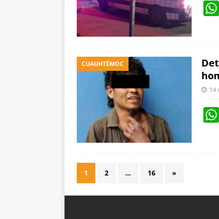
Det
CUAUHTÉMOC
hom
14 
1
2
…
16
»