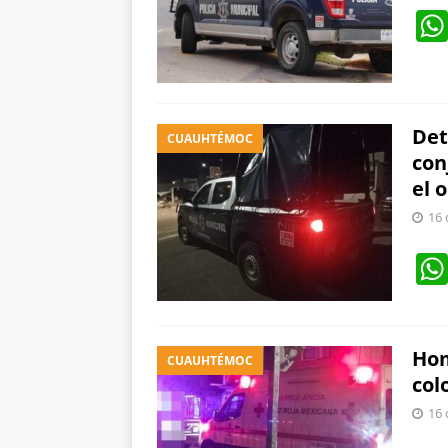
Det
CUAUHTÉMOC
con
el 
16 
Hom
CUAUHTÉMOC
col
16 