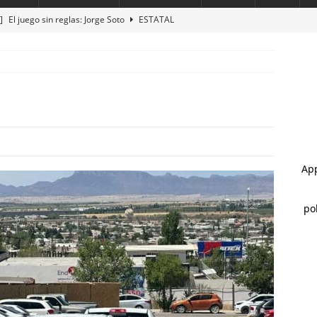
 ]
El juego sin reglas: Jorge Soto
ESTATAL
 ]
Arrestan a 6 y aseguran 100 gramos de cristal
ESTATAL
 ]
Hombre muere a bordo de una ambulancia de URGE tras sufrir
STATAL
 ]
Clausura alcalde Marco Bonilla la Veraneada DIFertida 2026 en
HIHUAHUA MARCO BONILLA
 ]
Reconocen a 60 policías por sus acciones en Julio
ESTATAL