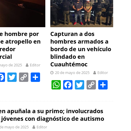
ce hombre por
Capturan a dos
e atropello en
hombres armados a
rredor
bordo de un vehículo
cial
blindado en
Cuauhtémoc
mayo de 2025
Editor
20 de mayo de 2025
Editor
W
F
T
C
S
W
F
T
C
S
a
w
o
h
h
a
w
o
h
t
c
itt
p
ar
at
c
itt
p
ar
e
er
y
e
s
e
er
y
e
en apuñala a su primo; involucrados
b
Li
 jóvenes con diagnóstico de autismo
A
b
Li
o
n
de mayo de 2025
Editor