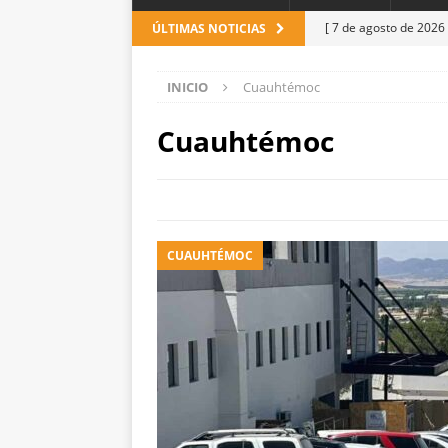
[ 7 de agosto de 2026
ÚLTIMAS NOTICIAS
[ 7 de agosto de 2026
INICIO
Cuauhtémoc
[ 7 de agosto de 2026
un paro cardíaco
E
Cuauhtémoc
[ 7 de agosto de 2026
el Parque Colibrí
C
[ 7 de agosto de 2026
CUAUHTÉMOC