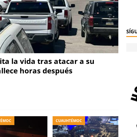
SÍG
ta la vida tras atacar a su
allece horas después
TÉMOC
CUAUHTÉMOC