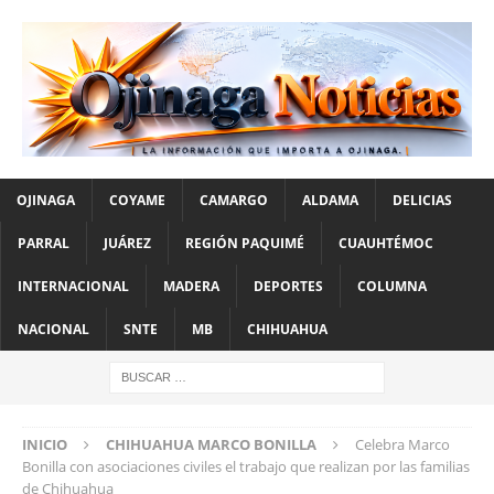
OJINAGA
COYAME
CAMARGO
ALDAMA
DELICIAS
PARRAL
JUÁREZ
REGIÓN PAQUIMÉ
CUAUHTÉMOC
INTERNACIONAL
MADERA
DEPORTES
COLUMNA
NACIONAL
SNTE
MB
CHIHUAHUA
INICIO
CHIHUAHUA MARCO BONILLA
Celebra Marco
Bonilla con asociaciones civiles el trabajo que realizan por las familias
de Chihuahua