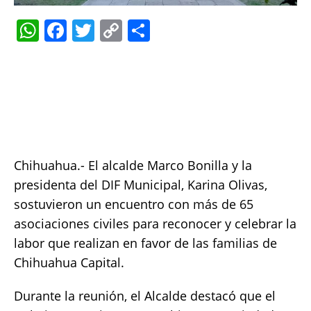
W
F
T
C
S
h
a
w
o
h
at
c
it
p
a
s
e
te
y
re
A
b
r
Li
p
o
n
p
o
k
Chihuahua.- El alcalde Marco Bonilla y la
k
presidenta del DIF Municipal, Karina Olivas,
sostuvieron un encuentro con más de 65
asociaciones civiles para reconocer y celebrar la
labor que realizan en favor de las familias de
Chihuahua Capital.
Durante la reunión, el Alcalde destacó que el