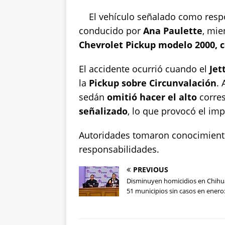
A
b
r
Li
p
o
n
El vehículo señalado como res
conducido por
p
o
Ana Paulette
k
, mie
Chevrolet Pickup modelo 2000, c
k
El accidente ocurrió cuando el
Jet
la
Pickup sobre Circunvalación
. 
sedán
omitió hacer el alto
corres
señalizado
, lo que provocó el imp
Autoridades tomaron conocimiento
responsabilidades.
PREVIOUS
Disminuyen homicidios en Chihu
51 municipios sin casos en enero