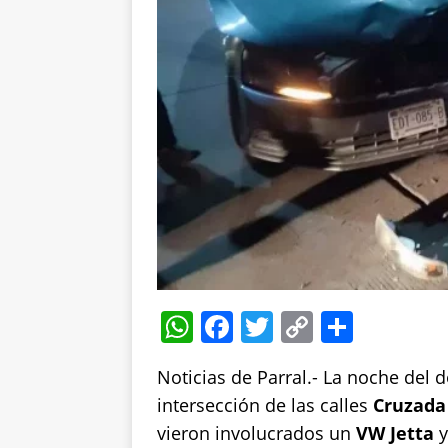
W
F
T
C
S
h
a
w
o
h
Noticias de Parral.- La noche del
at
c
it
p
a
intersección de las calles
Cruzada 
s
e
te
y
re
vieron involucrados un
VW Jetta
y