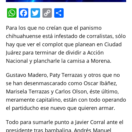
W
F
T
C
S
h
a
w
o
h
Para los que no creían que el panismo
at
c
it
p
a
chihuahuense está infestado de corralistas, sólo
s
e
te
y
re
hay que ver el complot que planean en Ciudad
A
b
r
Li
Juárez para terminar de dividir a Acción
p
o
n
Nacional y plancharle la camisa a Morena.
p
o
k
Gustavo Madero, Paty Terrazas y otros que no
k
se han desenmascarado como Oscar Ibáñez,
Marisela Terrazas y Carlos Olson, éste último,
meramente capitalino, están con todo operando
el partiducho ese nuevo que quieren armar.
Todo para sumarle punto a Javier Corral ante el
presidente tras bambalina, Andrés Manuel