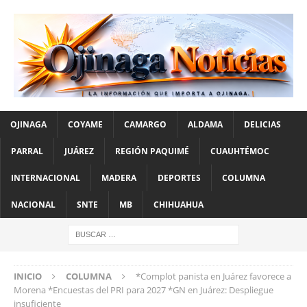
OJINAGA
COYAME
CAMARGO
ALDAMA
DELICIAS
PARRAL
JUÁREZ
REGIÓN PAQUIMÉ
CUAUHTÉMOC
INTERNACIONAL
MADERA
DEPORTES
COLUMNA
NACIONAL
SNTE
MB
CHIHUAHUA
INICIO
COLUMNA
*Complot panista en Juárez favorece a
Morena *Encuestas del PRI para 2027 *GN en Juárez: Despliegue
insuficiente