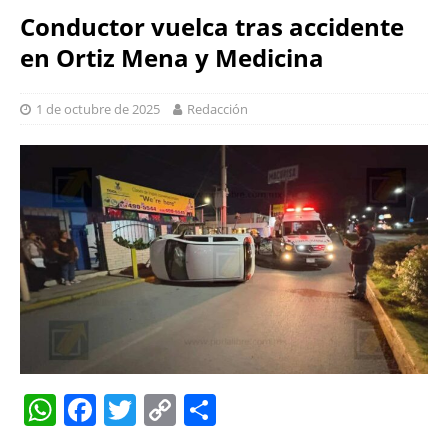
Conductor vuelca tras accidente
en Ortiz Mena y Medicina
1 de octubre de 2025
Redacción
W
F
T
C
S
h
a
w
o
h