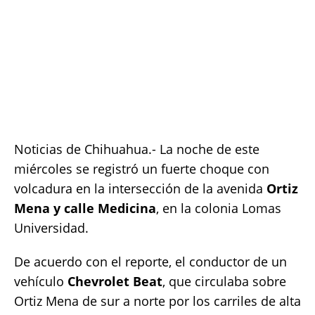
at
c
it
p
a
s
e
te
y
re
A
b
r
Li
p
o
n
p
o
k
k
Noticias de Chihuahua.- La noche de este
miércoles se registró un fuerte choque con
volcadura en la intersección de la avenida
Ortiz
Mena y calle Medicina
, en la colonia Lomas
Universidad.
De acuerdo con el reporte, el conductor de un
vehículo
Chevrolet Beat
, que circulaba sobre
Ortiz Mena de sur a norte por los carriles de alta