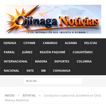
OJINAGA
COYAME
CAMARGO
ALDAMA
DELICIAS
PARRAL
JUÁREZ
REGIÓN PAQUIMÉ
CUAUHTÉMOC
INTERNACIONAL
MADERA
DEPORTES
COLUMNA
NACIONAL
SNTE
MB
CHIHUAHUA
INICIO
ESTATAL
Conductor vuelca tras accidente en Ortiz
Mena y Medicina