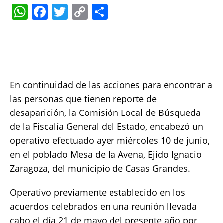
W
F
T
C
S
h
a
w
o
h
at
c
it
p
a
s
e
te
y
re
A
b
r
Li
En continuidad de las acciones para encontrar a
p
o
n
las personas que tienen reporte de
p
o
k
desaparición, la Comisión Local de Búsqueda
k
de la Fiscalía General del Estado, encabezó un
operativo efectuado ayer miércoles 10 de junio,
en el poblado Mesa de la Avena, Ejido Ignacio
Zaragoza, del municipio de Casas Grandes.
Operativo previamente establecido en los
acuerdos celebrados en una reunión llevada
cabo el día 21 de mayo del presente año por