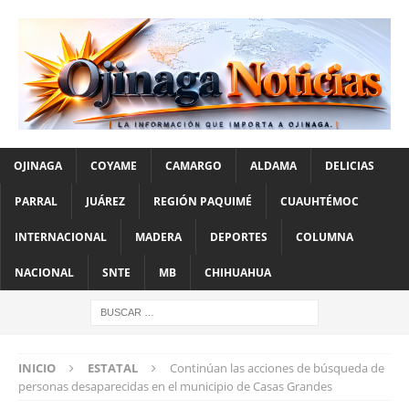
OJINAGA
COYAME
CAMARGO
ALDAMA
DELICIAS
PARRAL
JUÁREZ
REGIÓN PAQUIMÉ
CUAUHTÉMOC
INTERNACIONAL
MADERA
DEPORTES
COLUMNA
NACIONAL
SNTE
MB
CHIHUAHUA
INICIO
ESTATAL
Continúan las acciones de búsqueda de
personas desaparecidas en el municipio de Casas Grandes