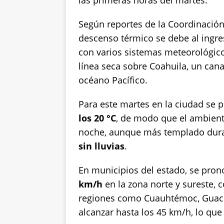
las primeras horas del martes.
k
Según reportes de la Coordinación E
descenso térmico se debe al ingre
con varios sistemas meteorológico
línea seca sobre Coahuila, un can
océano Pacífico.
Para este martes en la ciudad se 
los 20 °C
, de modo que el ambiente
noche, aunque más templado duran
sin lluvias
.
En municipios del estado, se pron
km/h
en la zona norte y sureste, 
regiones como Cuauhtémoc, Guacho
alcanzar hasta los 45 km/h, lo qu