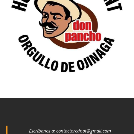
Escríbanos a:
contactorednot@gmail.com