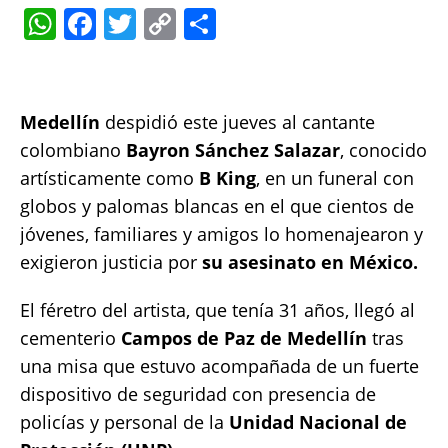
W
F
T
C
S
h
a
w
o
h
at
c
it
p
a
s
e
te
y
re
Medellín
despidió este jueves al cantante
A
b
r
Li
colombiano
Bayron Sánchez Salazar
, conocido
p
o
n
artísticamente como
B King
, en un funeral con
globos y palomas blancas en el que cientos de
p
o
k
jóvenes, familiares y amigos lo homenajearon y
k
exigieron justicia por
su asesinato en México.
El féretro del artista, que tenía 31 años, llegó al
cementerio
Campos de Paz de Medellín
tras
una misa que estuvo acompañada de un fuerte
dispositivo de seguridad con presencia de
policías y personal de la
Unidad Nacional de