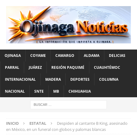
OJINAGA
COYAME
CAMARGO
ALDAMA
DELICIAS
PARRAL
JUÁREZ
REGIÓN PAQUIMÉ
CUAUHTÉMOC
INTERNACIONAL
MADERA
DEPORTES
COLUMNA
NACIONAL
SNTE
MB
CHIHUAHUA
INICIO
ESTATAL
Despiden al cantante B King, asesinado
en México, en un funeral con globos y palomas blancas