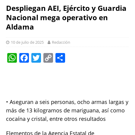
Despliegan AEI, Ejército y Guardia
Nacional mega operativo en
Aldama
10 de julio de 2025
Redacción
W
F
T
C
S
h
a
w
o
h
at
c
it
p
a
s
e
te
y
re
A
b
r
Li
• Aseguran a seis personas, ocho armas largas y
p
o
n
más de 13 kilogramos de mariguana, así como
p
o
k
cocaína y cristal, entre otros resultados
k
Elementos de la Agencia Estatal de