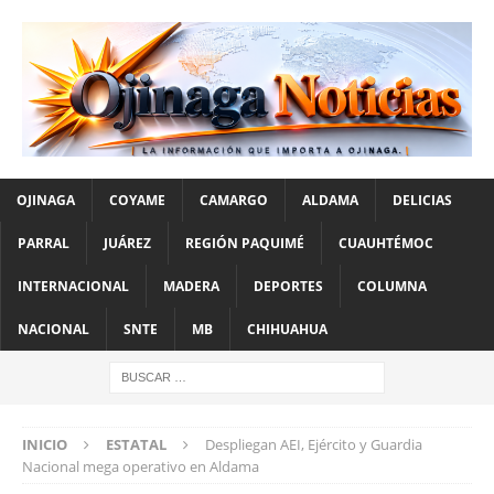
OJINAGA
COYAME
CAMARGO
ALDAMA
DELICIAS
PARRAL
JUÁREZ
REGIÓN PAQUIMÉ
CUAUHTÉMOC
INTERNACIONAL
MADERA
DEPORTES
COLUMNA
NACIONAL
SNTE
MB
CHIHUAHUA
INICIO
ESTATAL
Despliegan AEI, Ejército y Guardia
Nacional mega operativo en Aldama