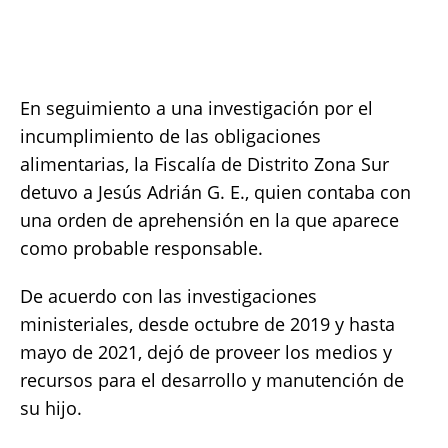
at
c
it
p
a
s
e
te
y
re
A
b
r
Li
En seguimiento a una investigación por el
p
o
n
incumplimiento de las obligaciones
p
o
k
alimentarias, la Fiscalía de Distrito Zona Sur
k
detuvo a Jesús Adrián G. E., quien contaba con
una orden de aprehensión en la que aparece
como probable responsable.
De acuerdo con las investigaciones
ministeriales, desde octubre de 2019 y hasta
mayo de 2021, dejó de proveer los medios y
recursos para el desarrollo y manutención de
su hijo.