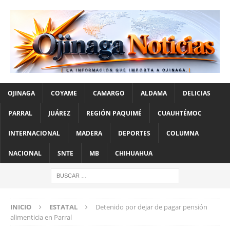
OJINAGA
COYAME
CAMARGO
ALDAMA
DELICIAS
PARRAL
JUÁREZ
REGIÓN PAQUIMÉ
CUAUHTÉMOC
INTERNACIONAL
MADERA
DEPORTES
COLUMNA
NACIONAL
SNTE
MB
CHIHUAHUA
INICIO
ESTATAL
Detenido por dejar de pagar pensión
alimenticia en Parral