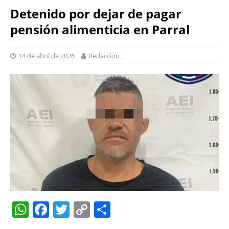
Detenido por dejar de pagar
pensión alimenticia en Parral
14 de abril de 2026
Redacción
W
F
T
C
S
h
a
w
o
h