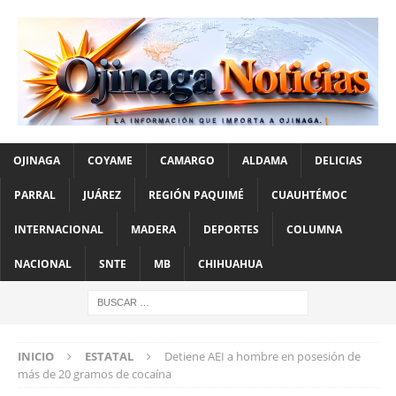
OJINAGA
COYAME
CAMARGO
ALDAMA
DELICIAS
PARRAL
JUÁREZ
REGIÓN PAQUIMÉ
CUAUHTÉMOC
INTERNACIONAL
MADERA
DEPORTES
COLUMNA
NACIONAL
SNTE
MB
CHIHUAHUA
INICIO
ESTATAL
Detiene AEI a hombre en posesión de
más de 20 gramos de cocaína