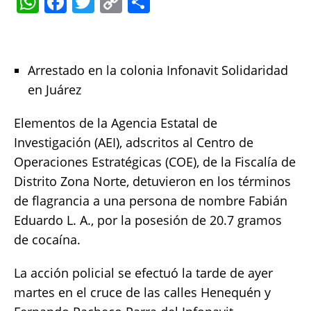
W
F
T
C
S
h
a
w
o
h
at
c
it
p
a
s
e
te
y
re
Arrestado en la colonia Infonavit Solidaridad
A
b
r
Li
en Juárez
p
o
n
Elementos de la Agencia Estatal de
p
o
k
Investigación (AEI), adscritos al Centro de
k
Operaciones Estratégicas (COE), de la Fiscalía de
Distrito Zona Norte, detuvieron en los términos
de flagrancia a una persona de nombre Fabián
Eduardo L. A., por la posesión de 20.7 gramos
de cocaína.
La acción policial se efectuó la tarde de ayer
martes en el cruce de las calles Henequén y