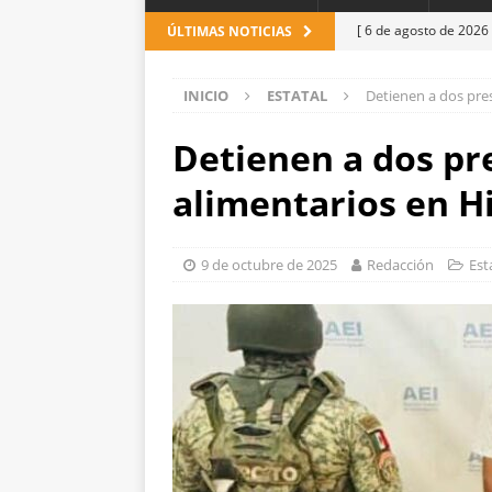
[ 6 de agosto de 2026
ÚLTIMAS NOTICIAS
Aérea y carretera A
INICIO
ESTATAL
Detienen a dos pre
[ 6 de agosto de 2026
pretextos
CHIHUAH
Detienen a dos p
[ 6 de agosto de 2026
alimentarios en Hi
ESTATAL
[ 5 de agosto de 2026
9 de octubre de 2025
Redacción
Est
[ 5 de agosto de 2026