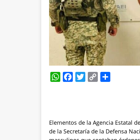
W
F
T
C
S
h
a
w
o
h
at
c
it
p
a
s
e
te
y
re
A
b
r
Li
Elementos de la Agencia Estatal de
p
o
n
de la Secretaría de la Defensa Nac
p
o
k