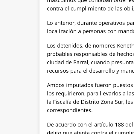
masculinos que contaban órdenes 
k
contra el cumplimiento de las obli
Lo anterior, durante operativos pa
localización a personas con mandat
Los detenidos, de nombres Keneth 
probables responsables de hechos
ciudad de Parral, cuando presunt
recursos para el desarrollo y manu
Ambos imputados fueron puestos a
los requirieron, para llevarlos a l
la Fiscalía de Distrito Zona Sur, l
correspondientes.
De acuerdo con el artículo 188 de
delito que atenta contra el cumpli