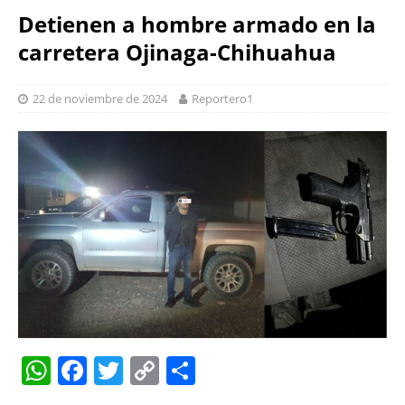
Detienen a hombre armado en la
carretera Ojinaga-Chihuahua
22 de noviembre de 2024
Reportero1
W
F
T
C
S
h
a
w
o
h