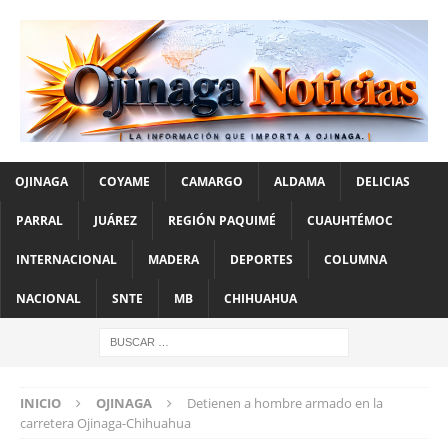
OJINAGA
COYAME
CAMARGO
ALDAMA
DELICIAS
PARRAL
JUÁREZ
REGIÓN PAQUIMÉ
CUAUHTÉMOC
INTERNACIONAL
MADERA
DEPORTES
COLUMNA
NACIONAL
SNTE
MB
CHIHUAHUA
INICIO
OJINAGA
Detienen a hombre armado en la
carretera Ojinaga-Chihuahua