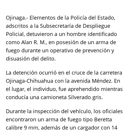
at
c
it
p
a
s
e
te
y
re
Ojinaga.- Elementos de la Policía del Estado,
A
b
r
Li
adscritos a la Subsecretaría de Despliegue
p
o
n
Policial, detuvieron a un hombre identificado
como Alan R. M., en posesión de un arma de
p
o
k
fuego durante un operativo de prevención y
k
disuasión del delito.
La detención ocurrió en el cruce de la carretera
Ojinaga-Chihuahua con la avenida Méndez. En
el lugar, el individuo, fue aprehendido mientras
conducía una camioneta Silverado gris.
Durante la inspección del vehículo, los oficiales
encontraron un arma de fuego tipo Beretta
calibre 9 mm, además de un cargador con 14