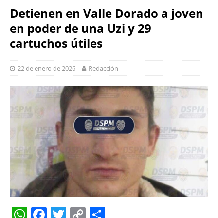
Detienen en Valle Dorado a joven
en poder de una Uzi y 29
cartuchos útiles
22 de enero de 2026
Redacción
W
F
T
C
S