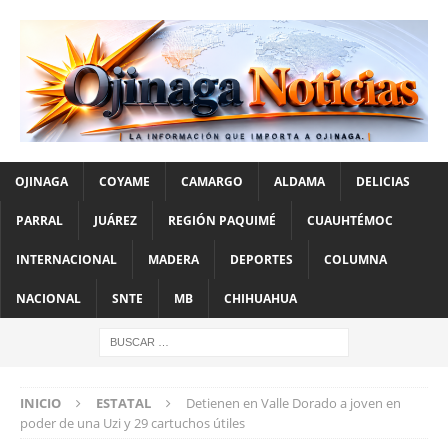
OJINAGA
COYAME
CAMARGO
ALDAMA
DELICIAS
PARRAL
JUÁREZ
REGIÓN PAQUIMÉ
CUAUHTÉMOC
INTERNACIONAL
MADERA
DEPORTES
COLUMNA
NACIONAL
SNTE
MB
CHIHUAHUA
INICIO
ESTATAL
Detienen en Valle Dorado a joven en
poder de una Uzi y 29 cartuchos útiles