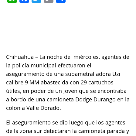
h
a
w
o
h
at
c
it
p
a
s
e
te
y
re
A
b
r
Li
p
o
n
p
o
k
Chihuahua – La noche del miércoles, agentes de
k
la policía municipal efectuaron el
aseguramiento de una subametralladora Uzi
calibre 9 MM abastecida con 29 cartuchos
útiles, en poder de un joven que se encontraba
a bordo de una camioneta Dodge Durango en la
colonia Valle Dorado.
El aseguramiento se dio luego que los agentes
de la zona sur detectaran la camioneta parada y