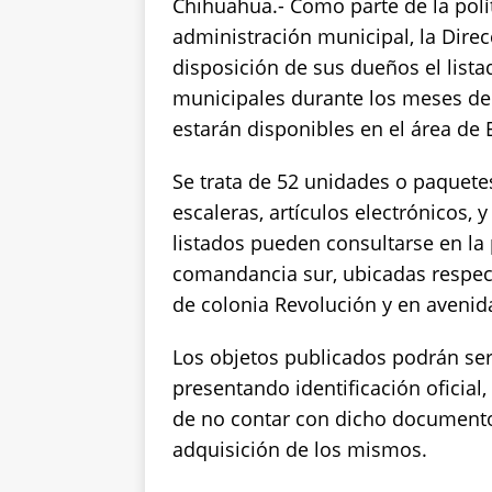
Chihuahua.- Como parte de la polít
p
o
n
administración municipal, la Dire
p
o
k
disposición de sus dueños el list
k
municipales durante los meses de 
estarán disponibles en el área de
Se trata de 52 unidades o paquetes
escaleras, artículos electrónicos,
listados pueden consultarse en la
comandancia sur, ubicadas respe
de colonia Revolución y en avenid
Los objetos publicados podrán ser
presentando identificación oficia
de no contar con dicho documento, 
adquisición de los mismos.