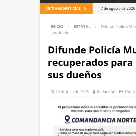
[ 7 de agosto de 2026
ÚLTIMAS NOTICIAS
encuestas
CHIHUA
INICIO
ESTATAL
Difunde Policía Mu
[ 7 de agosto de 2026
sus dueños
agosto
ESTATAL
Difunde Policía Mu
[ 7 de agosto de 2026
recuperados para
choque contra una vi
[ 7 de agosto de 2026
sus dueños
con cercanía y prese
[ 7 de agosto de 2026
10 de julio de 2025
Redacción
Estata
León
ESTATAL