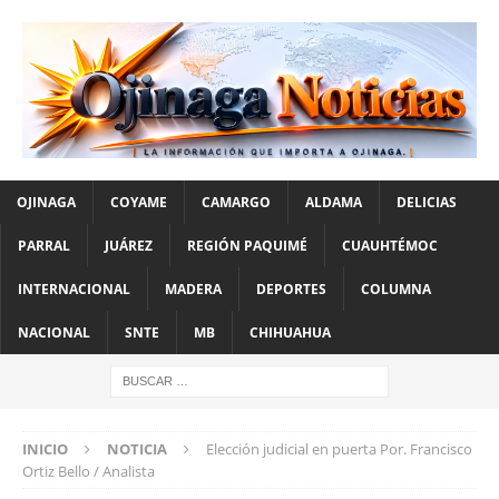
OJINAGA
COYAME
CAMARGO
ALDAMA
DELICIAS
PARRAL
JUÁREZ
REGIÓN PAQUIMÉ
CUAUHTÉMOC
INTERNACIONAL
MADERA
DEPORTES
COLUMNA
NACIONAL
SNTE
MB
CHIHUAHUA
INICIO
NOTICIA
Elección judicial en puerta Por. Francisco
Ortiz Bello / Analista