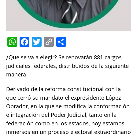
W
F
T
C
S
h
a
w
o
h
¿Qué se va a elegir? Se renovarán 881 cargos
at
c
it
p
a
judiciales federales, distribuidos de la siguiente
s
e
te
y
re
manera
A
b
r
Li
p
o
n
Derivado de la reforma constitucional con la
que cerró su mandato el expresidente López
p
o
k
Obrador, en la que se modifica la conformación
k
e integración del Poder Judicial, tanto en la
federación como en los estados, hoy estamos
inmersos en un proceso electoral extraordinario