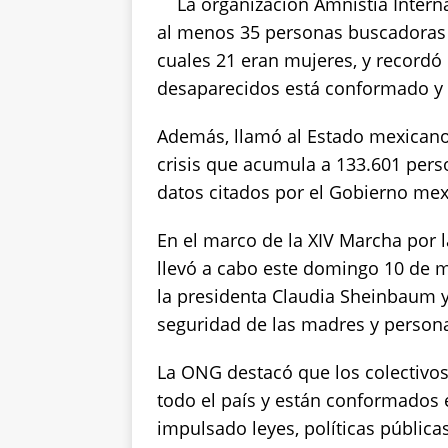
s
e
te
y
re
La organización Amnistía Inter
A
b
r
Li
al menos 35 personas buscadoras 
p
o
n
cuales 21 eran mujeres, y recordó
desaparecidos está conformado y
p
o
k
k
Además, llamó al Estado mexicano 
crisis que acumula a 133.601 pers
datos citados por el Gobierno mex
En el marco de la XIV Marcha por 
llevó a cabo este domingo 10 de m
la presidenta Claudia Sheinbaum y 
seguridad de las madres y persona
La ONG destacó que los colectivo
todo el país y están conformados
impulsado leyes, políticas públicas