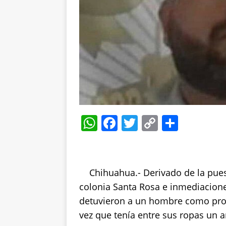
W
F
T
C
S
h
a
w
o
h
at
c
it
p
a
s
e
te
y
re
Chihuahua.- Derivado de la pues
A
b
r
Li
colonia Santa Rosa e inmediacione
p
o
n
detuvieron a un hombre como prob
vez que tenía entre sus ropas un a
p
o
k