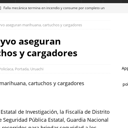
 ]
Falla mecánica termina en incendio y consume por completo un
ico de la Juventud
ESTATAL
vo aseguran marihuana, cartuchos y cargadores
 ]
Cuenta Municipio con una Área de Marcha; fortalece tu
y fuerza
ESTATAL
uyvo aseguran
 ]
Todo listo: hoy inaugura Marco Bonilla el paso superior de
hos y cargadores
ea
CHIHUAHUA MARCO BONILLA
 ]
Exceso de velocidad provoca choque y deja dos mujeres
Policíaca
,
Portada
,
Uruachi
L
 ]
Entrega Marco Bonilla rehabilitación del parque Mármol III en
il 500 vecinos
CHIHUAHUA MARCO BONILLA
statal de Investigación, la Fiscalía de Distrito
e Seguridad Pública Estatal, Guardia Nacional
 recorridos para brindar seguridad a los