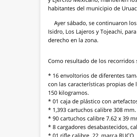
A
b
r
Li
habitantes del municipio de Uruac
p
o
n
Ayer sábado, se continuaron los
p
o
k
Isidro, Los Lajeros y Tojeachi, par
k
derecho en la zona.
Como resultado de los recorridos 
* 16 envoltorios de diferentes ta
con las características propias d
150 kilogramos.
* 01 caja de plástico con artefact
* 1,393 cartuchos calibre 308 mm.
* 90 cartuchos calibre 7.62 x 39 m
* 8 cargadores desabastecidos, ca
* 01 rifle calibre .22, marca RUCO,