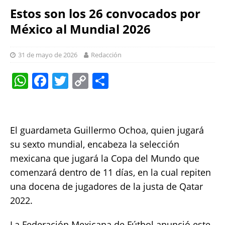
Estos son los 26 convocados por
México al Mundial 2026
31 de mayo de 2026
Redacción
W
F
T
C
S
h
a
w
o
h
at
c
it
p
a
s
e
te
y
re
El guardameta Guillermo Ochoa, quien jugará
A
b
r
Li
su sexto mundial, encabeza la selección
p
o
n
mexicana que jugará la Copa del Mundo que
comenzará dentro de 11 días, en la cual repiten
p
o
k
una docena de jugadores de la justa de Qatar
k
2022.
La Federación Mexicana de Fútbol anunció este