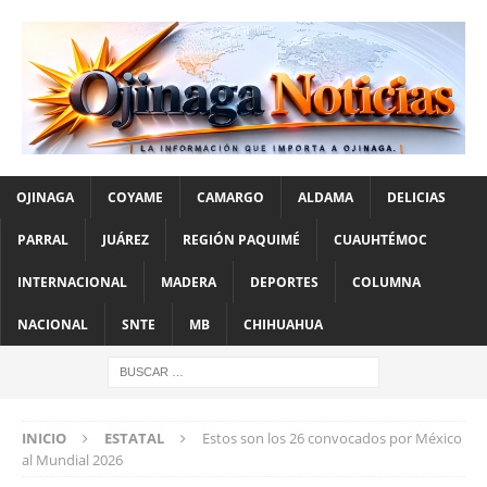
OJINAGA
COYAME
CAMARGO
ALDAMA
DELICIAS
PARRAL
JUÁREZ
REGIÓN PAQUIMÉ
CUAUHTÉMOC
INTERNACIONAL
MADERA
DEPORTES
COLUMNA
NACIONAL
SNTE
MB
CHIHUAHUA
INICIO
ESTATAL
Estos son los 26 convocados por México
al Mundial 2026