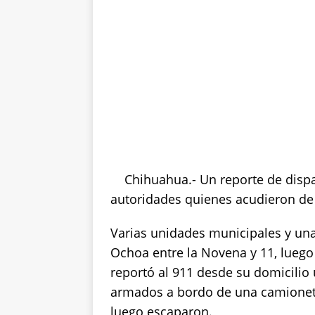
p
o
k
k
Chihuahua.- Un reporte de dispar
autoridades quienes acudieron de
Varias unidades municipales y una 
Ochoa entre la Novena y 11, luego 
reportó al 911 desde su domicilio u
armados a bordo de una camioneta
luego escaparon.