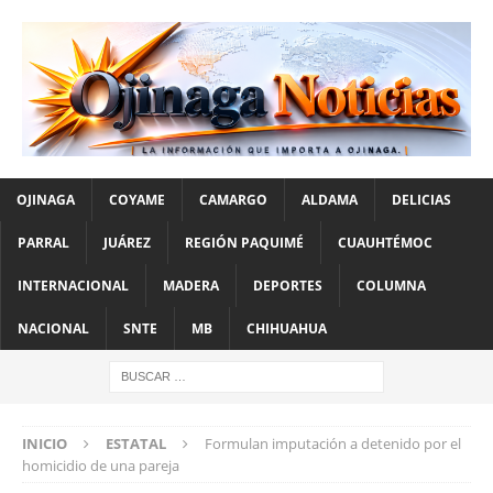
OJINAGA
COYAME
CAMARGO
ALDAMA
DELICIAS
PARRAL
JUÁREZ
REGIÓN PAQUIMÉ
CUAUHTÉMOC
INTERNACIONAL
MADERA
DEPORTES
COLUMNA
NACIONAL
SNTE
MB
CHIHUAHUA
INICIO
ESTATAL
Formulan imputación a detenido por el
homicidio de una pareja