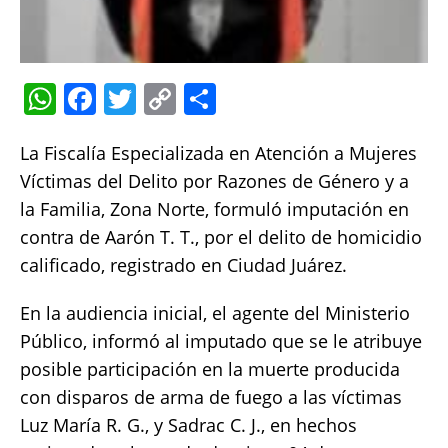
W
F
T
C
S
h
a
w
o
h
La Fiscalía Especializada en Atención a Mujeres
at
c
it
p
a
Víctimas del Delito por Razones de Género y a
s
e
te
y
re
la Familia, Zona Norte, formuló imputación en
A
b
r
Li
contra de Aarón T. T., por el delito de homicidio
p
o
n
calificado, registrado en Ciudad Juárez.
p
o
k
En la audiencia inicial, el agente del Ministerio
k
Público, informó al imputado que se le atribuye
posible participación en la muerte producida
con disparos de arma de fuego a las víctimas
Luz María R. G., y Sadrac C. J., en hechos