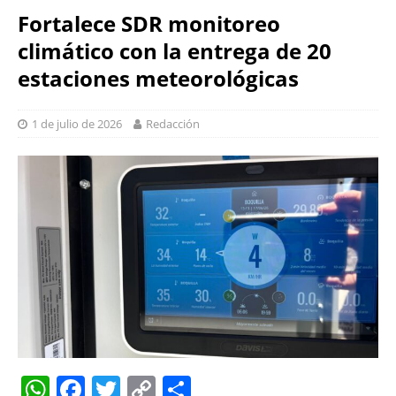
Fortalece SDR monitoreo
climático con la entrega de 20
estaciones meteorológicas
1 de julio de 2026
Redacción
W
F
T
C
S