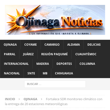
OJINAGA
COYAME
CAMARGO
ALDAMA
DELICIAS
PARRAL
JUÁREZ
REGIÓN PAQUIMÉ
CUAUHTÉMOC
INTERNACIONAL
MADERA
DEPORTES
COLUMNA
NACIONAL
SNTE
MB
CHIHUAHUA
INICIO
OJINAGA
Fortalece SDR monitoreo climático con
la entrega de 20 estaciones meteorológicas