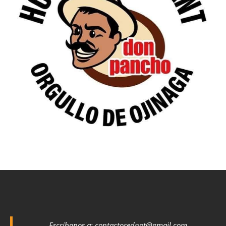
Escríbanos a:
contactorednot@gmail.com