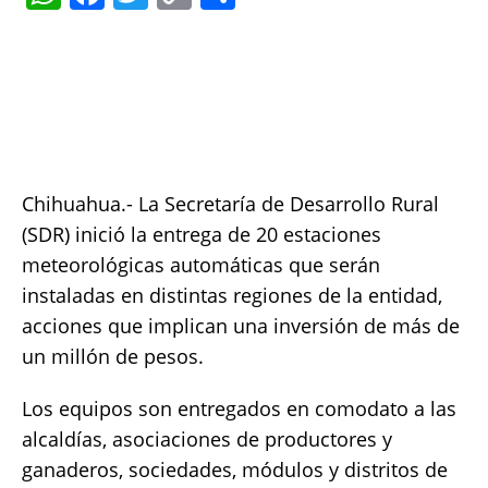
h
a
w
o
h
at
c
it
p
a
s
e
te
y
re
A
b
r
Li
p
o
n
p
o
k
Chihuahua.- La Secretaría de Desarrollo Rural
k
(SDR) inició la entrega de 20 estaciones
meteorológicas automáticas que serán
instaladas en distintas regiones de la entidad,
acciones que implican una inversión de más de
un millón de pesos.
Los equipos son entregados en comodato a las
alcaldías, asociaciones de productores y
ganaderos, sociedades, módulos y distritos de