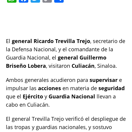
h
a
w
o
h
at
c
it
p
a
s
e
te
y
re
A
b
r
Li
El
general Ricardo Trevilla Trejo
, secretario de
p
o
n
la Defensa Nacional, y el comandante de la
p
o
k
Guardia Nacional, el
general Guillermo
k
Briseño Lobera
, visitaron
Culiacán
, Sinaloa.
Ambos generales acudieron para
supervisar
e
impulsar las
acciones
en materia de
seguridad
que el
Ejército
y
Guardia Nacional
llevan a
cabo en Culiacán.
El general Trevilla Trejo verificó el despliegue de
las tropas y guardias nacionales, y sostuvo