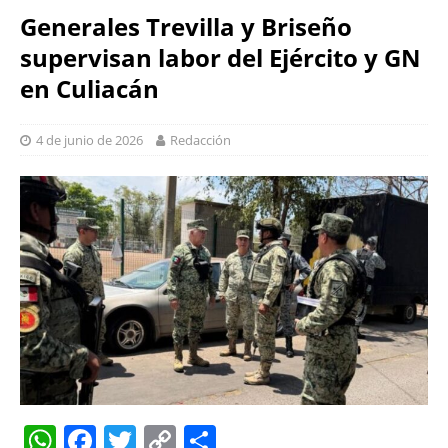
Generales Trevilla y Briseño
supervisan labor del Ejército y GN
en Culiacán
4 de junio de 2026
Redacción
W
F
T
C
S