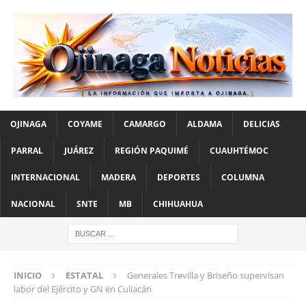
OJINAGA
COYAME
CAMARGO
ALDAMA
DELICIAS
PARRAL
JUÁREZ
REGIÓN PAQUIMÉ
CUAUHTÉMOC
INTERNACIONAL
MADERA
DEPORTES
COLUMNA
NACIONAL
SNTE
MB
CHIHUAHUA
INICIO
ESTATAL
Generales Trevilla y Briseño supervisan
labor del Ejército y GN en Culiacán