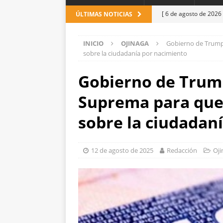
[ 6 de agosto de 2026
ÚLTIMAS NOTICIAS
Cusárare
ESTATAL
INICIO
OJINAGA
Gobierno de Trump 
[ 6 de agosto de 2026
sobre la ciudadanía por nacimiento
carretera Aldama
Gobierno de Trump
[ 6 de agosto de 2026
Suprema para que
violencia en Granjas
[ 6 de agosto de 2026
sobre la ciudadan
corporación requiere
[ 6 de agosto de 2026
12 de agosto de 2025
Redacción
Oji
Aérea y carretera A