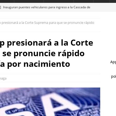
 ]
Inauguran puentes vehiculares para ingreso a la Cascada de
presionará a la Corte Suprema para que se pronuncie rápido
 ]
Marco Bonilla inaugura el Paso Superior de Fuerza Aérea y
CHIHUAHUA MARCO BONILLA
 presionará a la Corte
 ]
Encuentran cuerpo encobijado, maniatado y con huellas de
 se pronuncie rápido
 Sacramento
ESTATAL
 ]
Guadalupe y Calvo opera con 21 policías municipales;
ía por nacimiento
 al menos 60 elementos más
ESTATAL
 ]
Marco Bonilla cumple: inaugura el Paso Superior de Fuerza
naga
ldama
ESTATAL