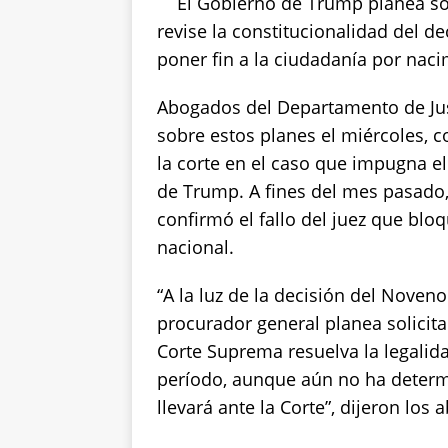
s
e
te
y
re
El Gobierno de Trump planea so
A
b
r
Li
revise la constitucionalidad del 
p
o
n
poner fin a la ciudadanía por naci
p
o
k
Abogados del Departamento de Just
k
sobre estos planes el miércoles, 
la corte en el caso que impugna el
de Trump. A fines del mes pasado, 
confirmó el fallo del juez que blo
nacional.
“A la luz de la decisión del Noven
procurador general planea solicit
Corte Suprema resuelva la legalid
período, aunque aún no ha deter
llevará ante la Corte”, dijeron lo