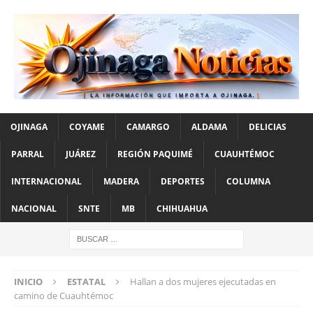
OJINAGA
COYAME
CAMARGO
ALDAMA
DELICIAS
PARRAL
JUÁREZ
REGIÓN PAQUIMÉ
CUAUHTÉMOC
INTERNACIONAL
MADERA
DEPORTES
COLUMNA
NACIONAL
SNTE
MB
CHIHUAHUA
INICIO
ESTATAL
Hallan a dos mujeres ejecutadas en
camino de Cuauhtémoc