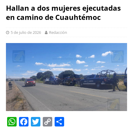
Hallan a dos mujeres ejecutadas
en camino de Cuauhtémoc
5 de julio de 2026
Redacción
W
F
T
C
S
h
a
w
o
h