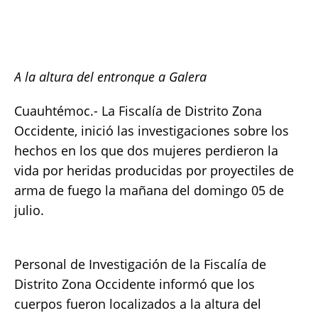
at
c
it
p
a
s
e
te
y
re
A
b
r
Li
A la altura del entronque a Galera
p
o
n
p
o
k
Cuauhtémoc.- La Fiscalía de Distrito Zona
k
Occidente, inició las investigaciones sobre los
hechos en los que dos mujeres perdieron la
vida por heridas producidas por proyectiles de
arma de fuego la mañana del domingo 05 de
julio.
Personal de Investigación de la Fiscalía de
Distrito Zona Occidente informó que los
cuerpos fueron localizados a la altura del