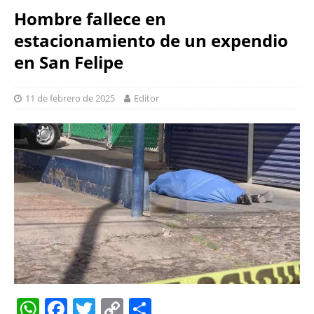
Hombre fallece en
estacionamiento de un expendio
en San Felipe
11 de febrero de 2025
Editor
W
F
T
C
S