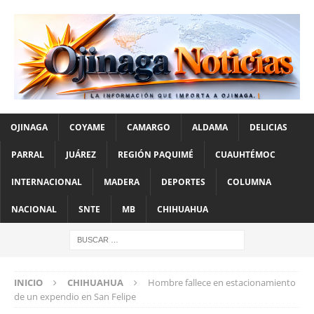
OJINAGA
COYAME
CAMARGO
ALDAMA
DELICIAS
PARRAL
JUÁREZ
REGIÓN PAQUIMÉ
CUAUHTÉMOC
INTERNACIONAL
MADERA
DEPORTES
COLUMNA
NACIONAL
SNTE
MB
CHIHUAHUA
INICIO
CHIHUAHUA
Hombre fallece en estacionamiento
de un expendio en San Felipe