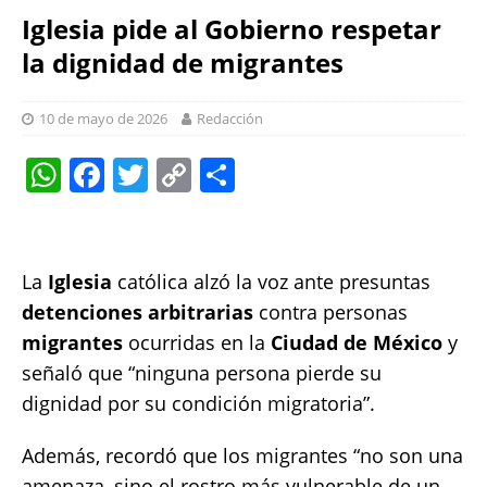
Iglesia pide al Gobierno respetar
la dignidad de migrantes
10 de mayo de 2026
Redacción
W
F
T
C
S
h
a
w
o
h
at
c
it
p
a
s
e
te
y
re
La
Iglesia
católica alzó la voz ante presuntas
A
b
r
Li
detenciones arbitrarias
contra personas
p
o
n
migrantes
ocurridas en la
Ciudad de México
y
señaló que “ninguna persona pierde su
p
o
k
dignidad por su condición migratoria”.
k
Además, recordó que los migrantes “no son una
amenaza, sino el rostro más vulnerable de un