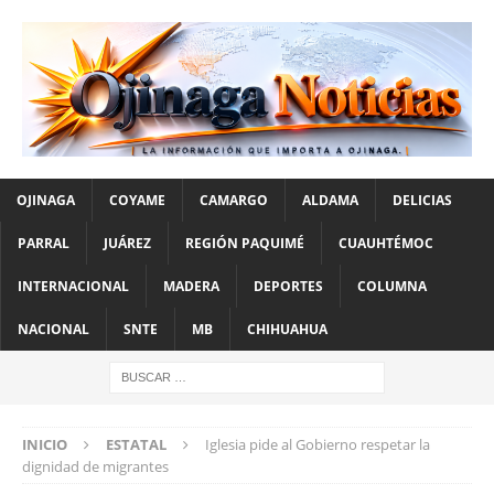
OJINAGA
COYAME
CAMARGO
ALDAMA
DELICIAS
PARRAL
JUÁREZ
REGIÓN PAQUIMÉ
CUAUHTÉMOC
INTERNACIONAL
MADERA
DEPORTES
COLUMNA
NACIONAL
SNTE
MB
CHIHUAHUA
INICIO
ESTATAL
Iglesia pide al Gobierno respetar la
dignidad de migrantes