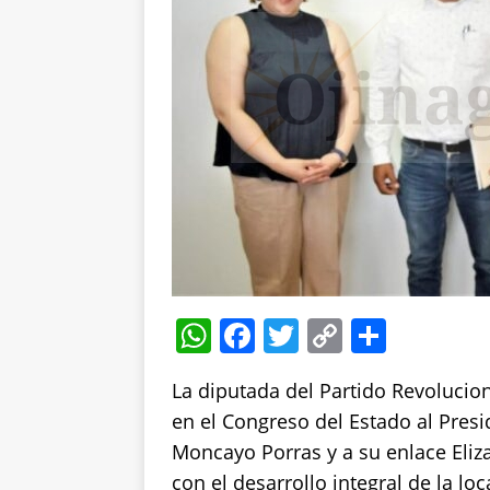
W
F
T
C
S
h
a
w
o
h
La diputada del Partido Revolucion
at
c
it
p
a
en el Congreso del Estado al Pres
s
e
te
y
re
Moncayo Porras y a su enlace Eliz
A
b
r
Li
con el desarrollo integral de la loc