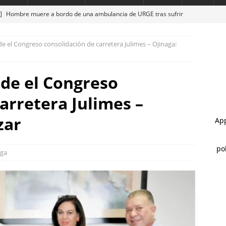
 ]
Hombre muere a bordo de una ambulancia de URGE tras sufrir
STATAL
 el Congreso consolidación de carretera Julimes – Ojinaga:
 ]
Clausura alcalde Marco Bonilla la Veraneada DIFertida 2026 en
HIHUAHUA MARCO BONILLA
de el Congreso
 ]
Reconocen a 60 policías por sus acciones en Julio
ESTATAL
arretera Julimes –
 ]
Marco Bonilla lidera preferencias electorales de acuerdo a
HUA MARCO BONILLA
zar
 ]
Reanuda servicio Ruta Bowí UACH Campus 2 el lunes 10 de
aga