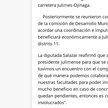
p
o
n
carretera Julimes-Ojinaga.
p
o
k
Posteriormente se reunieron con
k
de la comisión de Desarrollo Muni
acordar una coordinación e impul
beneficiará económicamente a Juli
distrito 11.
La diputada Salazar reafirmó que a
presidente julimense para que se cr
tuvimos un encuentro con el comp
de qué manera podemos colaborar,
nuestras facultades para poder im
mucho beneficio en caso de concr
quedan pendientes, entonces es cu
involucrados”.