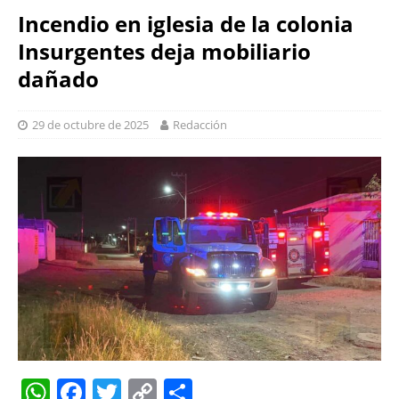
Incendio en iglesia de la colonia
Insurgentes deja mobiliario
dañado
29 de octubre de 2025
Redacción
W
F
T
C
S