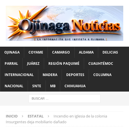
OJINAGA
COYAME
CAMARGO
ALDAMA
DELICIAS
PARRAL
JUÁREZ
REGIÓN PAQUIMÉ
CUAUHTÉMOC
INTERNACIONAL
MADERA
DEPORTES
COLUMNA
NACIONAL
SNTE
MB
CHIHUAHUA
INICIO
ESTATAL
Incendio en iglesia de la colonia
Insurgentes deja mobiliario dañado