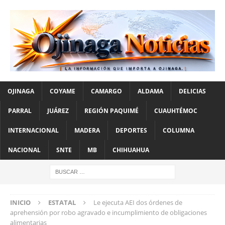
OJINAGA
COYAME
CAMARGO
ALDAMA
DELICIAS
PARRAL
JUÁREZ
REGIÓN PAQUIMÉ
CUAUHTÉMOC
INTERNACIONAL
MADERA
DEPORTES
COLUMNA
NACIONAL
SNTE
MB
CHIHUAHUA
INICIO
ESTATAL
Le ejecuta AEI dos órdenes de
aprehensión por robo agravado e incumplimiento de obligaciones
alimentarias