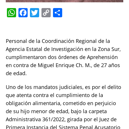
W
F
T
C
S
h
a
w
o
h
at
c
it
p
a
s
e
te
y
re
Personal de la Coordinación Regional de la
A
b
r
Li
Agencia Estatal de Investigación en la Zona Sur,
p
o
n
cumplimentaron dos órdenes de Aprehensión
en contra de Miguel Enrique Ch. M., de 27 años
p
o
k
de edad.
k
Uno de los mandatos judiciales, es por el delito
que atenta contra el cumplimiento de la
obligación alimentaria, cometido en perjuicio
de su hijo menor de edad, bajo la carpeta
Administrativa 361/2022, girada por el Juez de
Primera Instancia del Sistema Penal Acusatorio