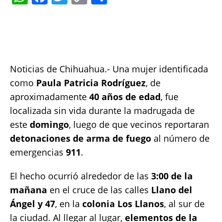
h
a
w
o
h
at
c
it
p
a
s
e
te
y
re
A
b
r
Li
Noticias de Chihuahua.- Una mujer identificada
p
o
n
como
Paula Patricia Rodríguez
, de
p
o
k
aproximadamente
40 años de edad
, fue
k
localizada sin vida durante la madrugada de
este
domingo
, luego de que vecinos reportaran
detonaciones de arma de fuego
al número de
emergencias
911
.
El hecho ocurrió alrededor de las
3:00 de la
mañana
en el cruce de las calles
Llano del
Ángel y 47
, en la
colonia Los Llanos
, al sur de
la ciudad. Al llegar al lugar,
elementos de la