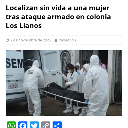
Localizan sin vida a una mujer
tras ataque armado en colonia
Los Llanos
2 de noviembre de 2025
Redacción
W
F
T
C
S