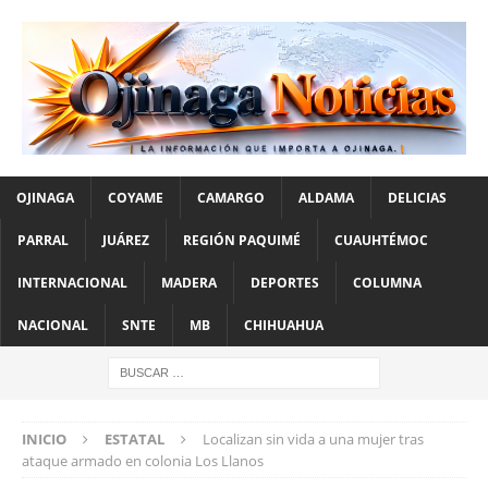
OJINAGA
COYAME
CAMARGO
ALDAMA
DELICIAS
PARRAL
JUÁREZ
REGIÓN PAQUIMÉ
CUAUHTÉMOC
INTERNACIONAL
MADERA
DEPORTES
COLUMNA
NACIONAL
SNTE
MB
CHIHUAHUA
INICIO
ESTATAL
Localizan sin vida a una mujer tras
ataque armado en colonia Los Llanos