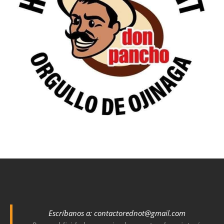
Escríbanos a:
contactorednot@gmail.com