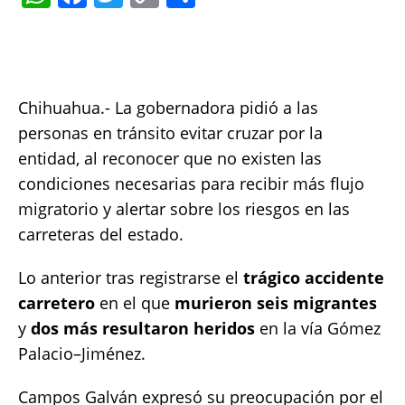
h
a
w
o
h
at
c
it
p
a
s
e
te
y
re
A
b
r
Li
Chihuahua.- La gobernadora pidió a las
p
o
n
personas en tránsito evitar cruzar por la
entidad, al reconocer que no existen las
p
o
k
condiciones necesarias para recibir más flujo
k
migratorio y alertar sobre los riesgos en las
carreteras del estado.
Lo anterior tras registrarse el
trágico accidente
carretero
en el que
murieron seis migrantes
y
dos más resultaron heridos
en la vía Gómez
Palacio–Jiménez.
Campos Galván expresó su preocupación por el