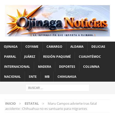
OJINAGA
COYAME
CAMARGO
ALDAMA
DELICIAS
PARRAL
JUÁREZ
REGIÓN PAQUIMÉ
CUAUHTÉMOC
INTERNACIONAL
MADERA
DEPORTES
COLUMNA
NACIONAL
SNTE
MB
CHIHUAHUA
INICIO
ESTATAL
Maru Campos advierte tras fatal
accidente : Chihuahua no es santuario para migrantes