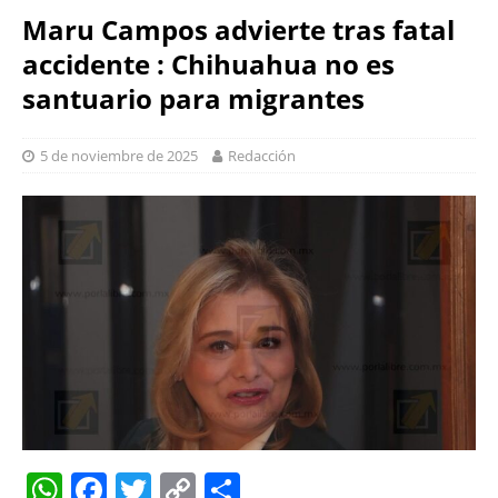
Maru Campos advierte tras fatal
accidente : Chihuahua no es
santuario para migrantes
5 de noviembre de 2025
Redacción
W
F
T
C
S