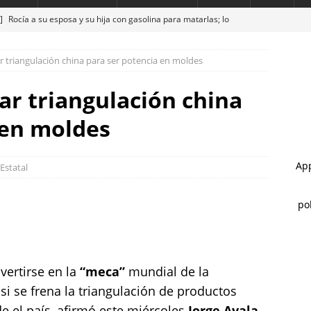
 ]
Rocía a su esposa y su hija con gasolina para matarlas; lo
r triangulación china para ser potencia en moldes
 ]
Alan Falomir se reúne con vecinos de El Saucito y lleva mensaje
ESTATAL
ar triangulación china
 ]
Cateos en Juárez aseguran un tigre de bengala, un lagarto y
 en moldes
nvestigación por homicidio
ESTATAL
 ]
Ejecutan a hombre dentro de su vivienda en la colonia Ramón
Estatal
 ]
Impulsan Francisco Sánchez y Alfredo Chávez reforma para
stitucional a la Fiscalía del Estado
ESTATAL
vertirse en la
“meca”
mundial de la
si se frena la triangulación de productos
e el país, afirmó este miércoles
Jorge Ayala
,