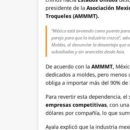
p
o
n
presidente de la
p
o
Asociación Mexi
k
Troqueles (AMMMT).
k
“México está sirviendo como puente par
parejo para que la industria crezca”, adv
Moldes, al denunciar la desventaja que e
subsidiadas y sin aranceles desde Asia.
De acuerdo con la
AMMMT,
México
dedicados a moldes, pero menos 
obliga a importar más del 90% de
Para revertir esta dependencia, e
empresas competitivas
, con una
dólares por compañía, lo que suma
Ayala explicó que la industria m