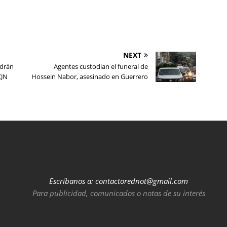
NEXT
odrán
Agentes custodian el funeral de
CJN
Hossein Nabor, asesinado en Guerrero
Escríbanos a:
contactorednot@gmail.com
Para publicidad, comunicados o notas de su interés