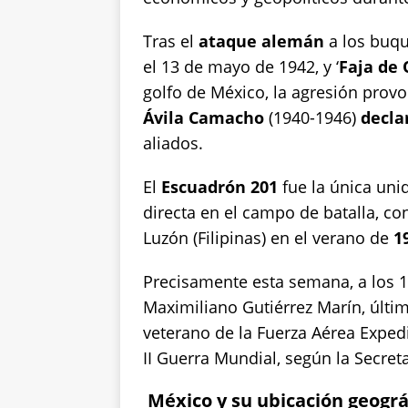
p
o
n
p
o
k
Tras el
ataque alemán
a los buqu
el 13 de mayo de 1942, y ‘
k
Faja de 
golfo de México, la agresión prov
Ávila Camacho
(1940-1946)
decla
aliados.
El
Escuadrón 201
fue la única uni
directa en el campo de batalla, c
Luzón (Filipinas) en el verano de
1
Precisamente esta semana, a los 1
Maximiliano Gutiérrez Marín, últi
veterano de la Fuerza Aérea Exped
II Guerra Mundial, según la Secret
México y su ubicación geográ