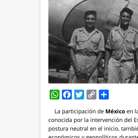
W
F
T
C
S
h
a
w
o
h
La participación de
at
c
it
p
México
a
en l
conocida por la intervención del
s
e
te
y
re
postura neutral en el inicio, tamb
A
b
r
Li
económicos y geopolíticos durante 