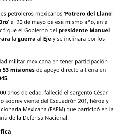
es petroleros mexicanos ‘
Potrero del Llano
‘,
Oro
‘ el 20 de mayo de ese mismo año, en el
ocó que el Gobierno del
presidente Manuel
rara
la
guerra
al
Eje
y se inclinara por los
dad militar mexicana en tener participación
on
53 misiones
de apoyo directo a tierra en
945
.
00 años de edad, falleció el sargento César
mo sobreviviente del Escuadrón 201, héroe y
icionaria Mexicana (FAEM) que participó en la
aría de la Defensa Nacional.
fica