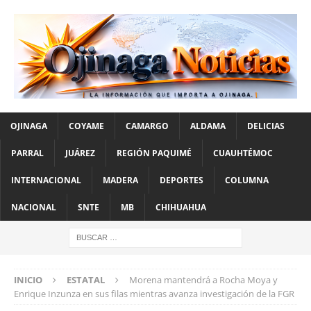
OJINAGA
COYAME
CAMARGO
ALDAMA
DELICIAS
PARRAL
JUÁREZ
REGIÓN PAQUIMÉ
CUAUHTÉMOC
INTERNACIONAL
MADERA
DEPORTES
COLUMNA
NACIONAL
SNTE
MB
CHIHUAHUA
INICIO
ESTATAL
Morena mantendrá a Rocha Moya y
Enrique Inzunza en sus filas mientras avanza investigación de la FGR