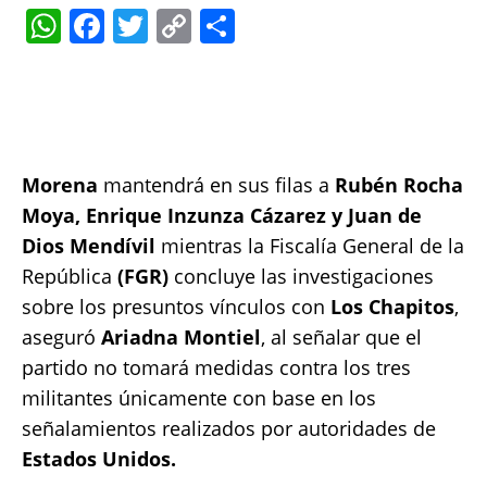
W
F
T
C
S
h
a
w
o
h
at
c
it
p
a
s
e
te
y
re
A
b
r
Li
Morena
mantendrá en sus filas a
Rubén Rocha
p
o
n
Moya, Enrique Inzunza Cázarez y Juan de
p
o
k
Dios Mendívil
mientras la Fiscalía General de la
k
República
(FGR)
concluye las investigaciones
sobre los presuntos vínculos con
Los Chapitos
,
aseguró
Ariadna Montiel
, al señalar que el
partido no tomará medidas contra los tres
militantes únicamente con base en los
señalamientos realizados por autoridades de
Estados Unidos.