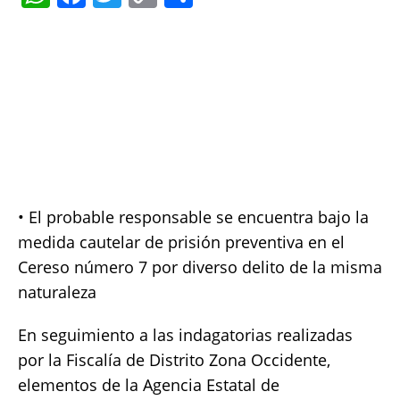
h
a
w
o
h
at
c
it
p
a
s
e
te
y
re
A
b
r
Li
p
o
n
p
o
k
k
• El probable responsable se encuentra bajo la
medida cautelar de prisión preventiva en el
Cereso número 7 por diverso delito de la misma
naturaleza
En seguimiento a las indagatorias realizadas
por la Fiscalía de Distrito Zona Occidente,
elementos de la Agencia Estatal de