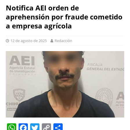
Notifica AEI orden de
aprehensión por fraude cometido
a empresa agrícola
12 de agosto de 2025
Redacción
W
F
T
C
S