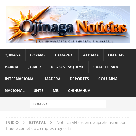
OJINAGA
COYAME
CAMARGO
ALDAMA
DELICIAS
PARRAL
JUÁREZ
REGIÓN PAQUIMÉ
CUAUHTÉMOC
INTERNACIONAL
MADERA
DEPORTES
COLUMNA
NACIONAL
SNTE
MB
CHIHUAHUA
INICIO
ESTATAL
Notifica AEI orden de aprehensión por
fraude cometido a empresa agrícola