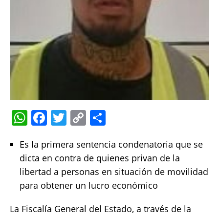
W
F
T
C
S
h
a
w
o
h
Es la primera sentencia condenatoria que se
at
c
it
p
a
dicta en contra de quienes privan de la
s
e
te
y
re
libertad a personas en situación de movilidad
A
b
r
Li
para obtener un lucro económico
p
o
n
p
o
k
La Fiscalía General del Estado, a través de la