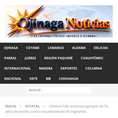
OJINAGA
COYAME
CAMARGO
ALDAMA
DELICIAS
PARRAL
JUÁREZ
REGIÓN PAQUIMÉ
CUAUHTÉMOC
INTERNACIONAL
MADERA
DEPORTES
COLUMNA
NACIONAL
SNTE
MB
CHIHUAHUA
INICIO
ESTATAL
Obtiene FGE sentencia ejemplar de 50
años de prisión contra secuestradores de migrantes