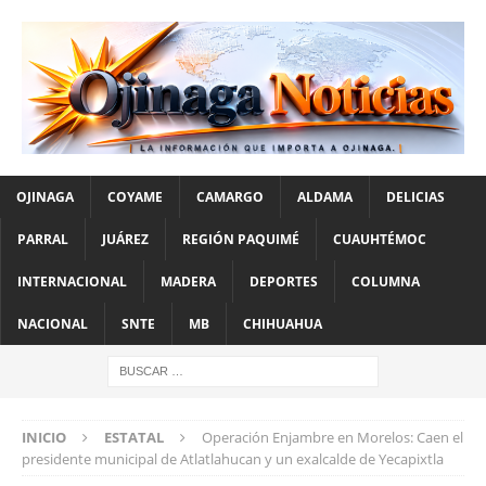
OJINAGA
COYAME
CAMARGO
ALDAMA
DELICIAS
PARRAL
JUÁREZ
REGIÓN PAQUIMÉ
CUAUHTÉMOC
INTERNACIONAL
MADERA
DEPORTES
COLUMNA
NACIONAL
SNTE
MB
CHIHUAHUA
INICIO
ESTATAL
Operación Enjambre en Morelos: Caen el
presidente municipal de Atlatlahucan y un exalcalde de Yecapixtla